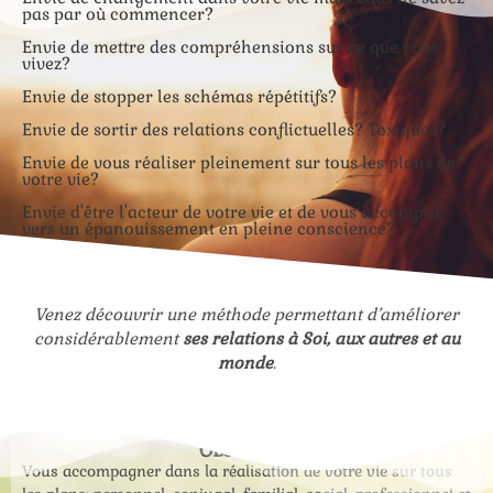
pas par où commencer?
Envie de mettre des compréhensions sur ce que vous
vivez?
Envie de stopper les schémas répétitifs?
Envie de sortir des relations conflictuelles? Toxiques?
Envie de vous réaliser pleinement sur tous les plans de
votre vie?
Envie d'être l'acteur de votre vie et de vous accomplir
vers un épanouissement en pleine conscience?
Venez découvrir une méthode permettant d’améliorer
considérablement
ses relations à Soi, aux autres et au
monde
.
OBJECTIFS
Vous accompagner dans la réalisation de votre vie sur tous