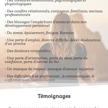
- Des blessures émotionnels, psychologiques et
physiologiques
- Des conflits relationnels, conjugaux, familiaux, sociaux,
professionnels
- Des blocages l'empêchant d'avancer dans son
développement personnel
- Du stress, épuisement, fatigue, Burnout
- Une perte d'emploi, divorce difficile, décès douloureux
d'un proche
- Des douleurs corporelles
- Une perte d'orientation, perte de sens, perte de
confiance, perte d'estime de Soi
- Un manque de respect, manque d'amour, injustice
- Des difficultés à se positionner , à communiquer, à
s'affirmer avec bienveillance
Témoignages